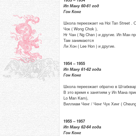
Ип Ману 60-61 год
Гон Конг
Школа переезжает на Hoi Tan Street . 
Чок ( Wong Chok ),
Нг Чан ( Ng Chan ) и другие. Ип Ман п
Там занимаются
Ли Хон ( Lee Hon ) и другие.
1954 – 1955
Ип Ману 61-62 года
Гон Конг
Школа переезжает обратно в Штабквар
В это время к занятиям у Ип Мана прис
Lo Man Kam),
Виллиам Ченг / Ченг Чук Хинг ( Cheung 
1955 – 1957
Ип Ману 62-64 года
Гон Конг