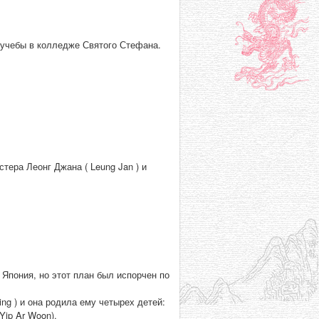
я учебы в колледже Святого Стефана.
тера Леонг Джана ( Leung Jan ) и
, Япония, но этот план был испорчен по
ng ) и она родила ему четырех детей:
Yip Ar Woon).