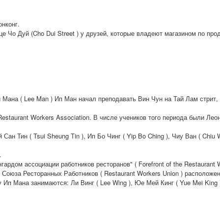
онконг.
е Чо Дуй (Cho Dui Street ) у друзей, которые владеют магазином по про
Мана ( Lee Man ) Ип Ман начал преподавать Вин Чун на Тай Лам стрит, К
staurant Workers Association. В числе учеников того периода были Леон
ан Тин ( Tsui Sheung Tin ), Ип Бо Чинг ( Yip Bo Ching ), Чиу Ван ( Chiu W
.
ардом ассоциации работников ресторанов" ( Forefront of the Restaurant W
Союза Ресторанных Работников ( Restaurant Workers Union ) расположен
у Ип Мана занимаются: Ли Винг ( Lee Wing ), Юе Мей Кинг ( Yue Mei King )