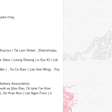
даже птиц.
оулун ( Tai Lam Street , Shamshuipo,
г Шенг ( Leung Sheung ) и Лук Ю ( Lok
an ) , Ли Си Винг ( Lee See Wing) , Лоу
orkers Association).
ной на Шен Ван, Остров Гон Конг
, Ли Нган Фун ( Lee Ngan Foon ) и