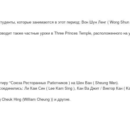
Студенты, которые занимаются в этот период: Вон Шун Ленг ( Wong Shun L
роводит также частные уроки в Three Princes Temple, расположенного на у
тиру "Союза Ресторанных Работников ) на Шен Ван ( Sheung Wan).
оединились: Ли Кам Син ( Lee Kam Sing ), Кан Ва Джит / Виктор Кан ( Kan
Cheuk Hing (William Cheung )) и другие.