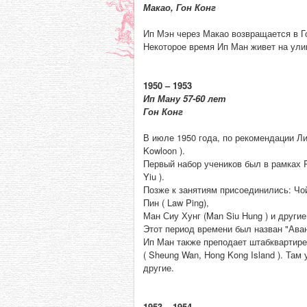
Макао, Гон Конг
Ип Мэн через Макао возвращается в Г
Некоторое время Ип Ман живет на улиц
1950 – 1953
Ип Ману 57-60 лет
Гон Конг
В июле 1950 года, по рекомендации Ли 
Kowloon ).
Первый набор учеников был в рамках Re
Yiu ).
Позже к занятиям присоединились: Чой С
Пин ( Law Ping),
Ман Сиу Хунг (Man Siu Hung ) и другие
Этот период времени был назван "Аванг
Ип Ман также преподает штабквартире 
( Sheung Wan, Hong Kong Island ). Там 
другие.
1953 – 1954