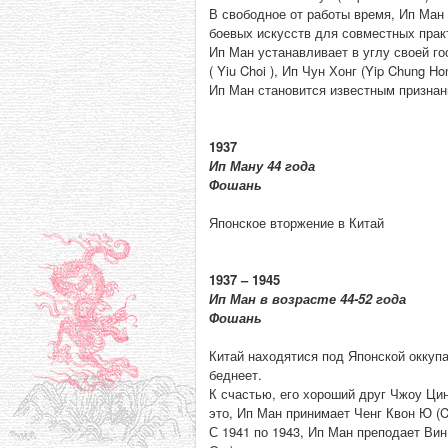
В свободное от работы время, Ип Ман 
боевых искусств для совместных прак
Ип Ман устанавливает в углу своей г
( Yiu Choi ), Ип Чун Хонг (Yip Chung Hon
Ип Ман становится известным признан
1937
Ип Ману 44 года
Фошань
Японское вторжение в Китай
1937 – 1945
Ип Ман в возрасте 44-52 года
Фошань
Китай находятися под Японской оккупа
беднеет.
К счастью, его хороший друг Чжоу Цин
это, Ип Ман принимает Ченг Квон Ю (C
С 1941 по 1943, Ип Ман преподает Ви