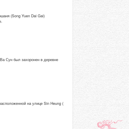
шаня (Song Yuen Dai Gai)
е.
 Ва Сун был захоронен в деревне
асположенной на улице Sin Heung (