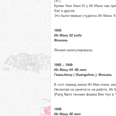
On ).
Кроме Ченг Квон Ю у Ип Мана там трени
Sai) и другие.
Это были первые студенты Ип Мана. К
1945
Ип Ману 52 года
Фошань
Япония капитулировала.
1945 – 1949
Ип Ману 54 -56 лет
Гваньджоу ( Guangzhou ), Фошань
В этот период жизни Ип Ман очень зан
Несмотря на занятость на работе, Ип 
(Pang Nam) технике форма Вин Чун в " 
1949
Ип Ману 56 лет