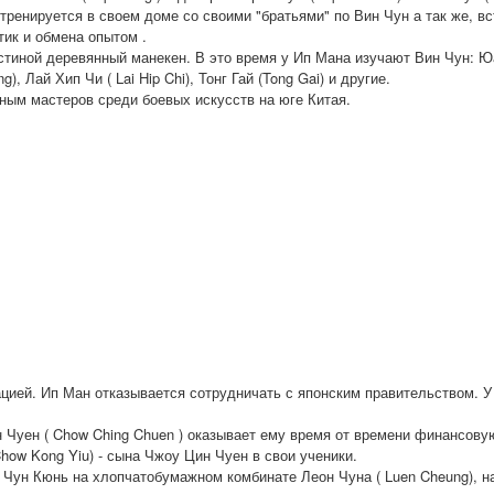
тренируется в своем доме со своими "братьями" по Вин Чун а так же, в
тик и обмена опытом .
остиной деревянный манекен. В это время у Ип Мана изучают Вин Чун: 
g), Лай Хип Чи ( Lai Hip Chi), Тонг Гай (Tong Gai) и другие.
ным мастеров среди боевых искусств на юге Китая.
цией. Ип Ман отказывается сотрудничать с японским правительством. У 
 Чуен ( Chow Ching Chuen ) оказывает ему время от времени финансову
how Kong Yiu) - сына Чжоу Цин Чуен в свои ученики.
н Чун Кюнь на хлопчатобумажном комбинате Леон Чуна ( Luen Cheung), н