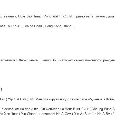
твенника, Понг Вай Тина ( Pong Wai Ting) , Ип приезжает в Гонконг, дл
ве Гон Конг. ( Craine Road , Hong Kong Island ).
акомится с Леонг Биком ( Leung Bik ) - вторым сыном покойного Грандмас
)
Гак ( Yip Gai Gak ), Ип Ман планирует продолжить свое обучение в Кобе
л в основном на полицию. Он женился на Ченг Винг Синг ( Cheung Wing Si
п Хок Чинг ( Yip Ching ) и дочерей: Ир А Сум ( Yip Ar Sum ) и Ип А Вун ( 