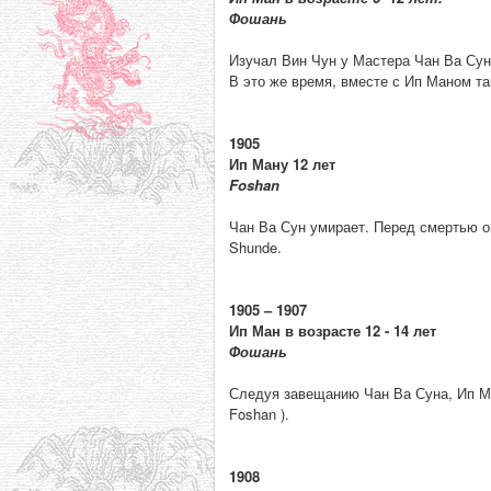
Фошань
Изучал Вин Чун у Мастера Чан Ва Суна
В это же время, вместе с Ип Маном там
1905
Ип Ману 12 лет
Foshan
Чан Ва Сун умирает. Перед смертью о
Shunde.
1905 – 1907
Ип Ман в возрасте 12 - 14 лет
Фошань
Следуя завещанию Чан Ва Суна, Ип Ма
Foshan ).
1908