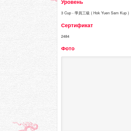
Уровень
3 Cup - 學員三級 ( Hok Yuen Sam Kup )
Сертификат
2484
Фото