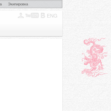
а
Экипировка
ENG