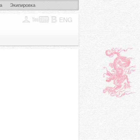
а
Экипировка
ENG