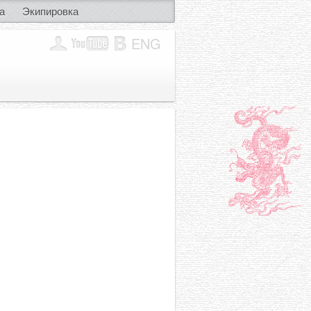
а
Экипировка
ENG